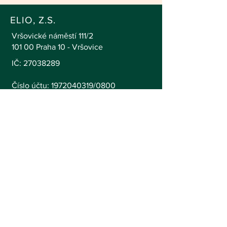
ELIO, Z.S.
Vršovické náměstí 111/2
101 00 Praha 10 - Vršovice
IČ:
27038289
Číslo účtu: 1972040319/0800
info@elio.cz
+420 773 125 255
SLEDUJTE NÁS
© 2025 Elio, z.s.