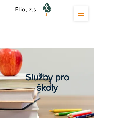
Elio, z.s.
Služby pro
školy