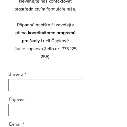
Neváhejte nás kontaktovat
prostřednictvím formuláře níže.
Případně napište či zavolejte
přímo
koordinátorce programů
pro školy
Lucii Čapkové
(
lucie.capkova@elio.cz
;
773 125
255)
.
Jméno
Příjmení
E-mail