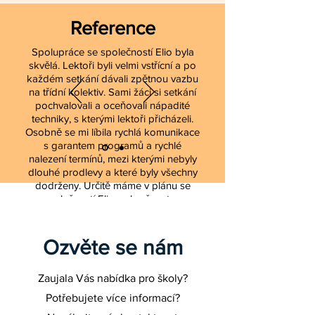
Reference
Spolupráce se společností Elio byla
skvělá. Lektoři byli velmi vstřícní a po
každém setkání dávali zpětnou vazbu
na třídní kolektiv. Sami žáci si setkání
pochvalovali a oceňovali nápadité
techniky, s kterými lektoři přicházeli.
Osobně se mi líbila rychlá komunikace
s garantem programů a rychlé
nalezení termínů, mezi kterými nebyly
dlouhé prodlevy a které byly všechny
dodrženy. Určitě máme v plánu se
společností Elio pokračovat ve
spolupráci i v dalších letech.
Barbora Kozáková, školní metodik
Ozvěte se nám
prevence COPAG
Zaujala Vás nabídka pro školy?
Potřebujete více informací?