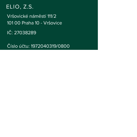
ELIO, Z.S.
Vršovické náměstí 111/2
101 00 Praha 10 - Vršovice
IČ:
27038289
Číslo účtu: 1972040319/0800
info@elio.cz
+420 773 125 255
SLEDUJTE NÁS
© 2025 Elio, z.s.