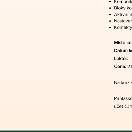
Komunika
Bloky ko
Aktivní 
Nastaven
Konflikty
Místo ko
Datum k
Lektor:
L
Cena:
2 
Na kurz 
Přihlášk
účet č.: