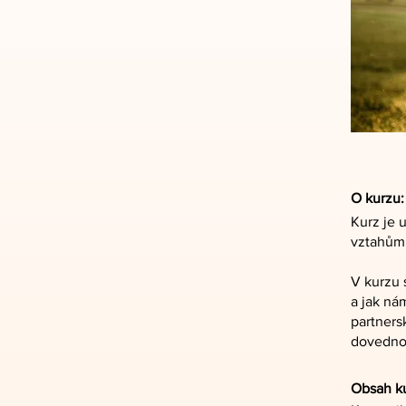
O kurzu:
Kurz je 
vztahům 
V kurzu 
a jak ná
partners
dovednos
Obsah k