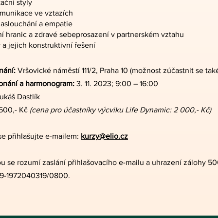
ční styly
munikace ve vztazích
naslouchání a empatie
í hranic a zdravé sebeprosazení v partnerském vztahu
 a jejich konstruktivní řešení
nání:
Vršovické náměstí 111/2, Praha 10 (možnost zúčastnit se tak
onání a harmonogram:
3. 11. 2023; 9:00 – 16:00
ukáš Dastlík
500,- Kč
(cena pro účastníky výcviku Life Dynamic: 2 000,- Kč)
se přihlašujte e-mailem:
kurzy@elio.cz
ou se rozumí zaslání přihlašovacího e-mailu a uhrazení zálohy 50
 19-1972040319/0800.