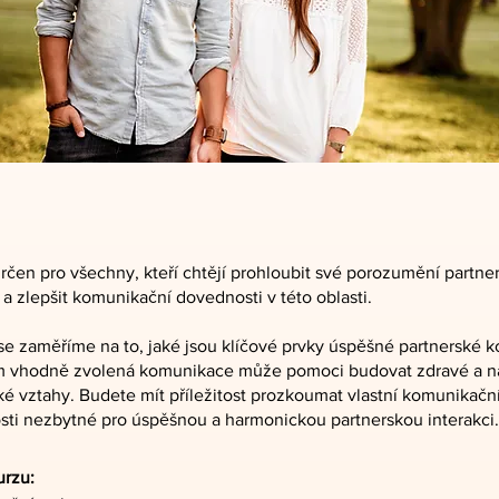
určen pro všechny, kteří chtějí prohloubit své porozumění partn
a zlepšit komunikační dovednosti v této oblasti.
se zaměříme na to, jaké jsou klíčové prvky úspěšné partnerské
m vhodně zvolená komunikace může pomoci budovat zdravé a na
ké vztahy. Budete mít příležitost prozkoumat vlastní komunikační 
ti nezbytné pro úspěšnou a harmonickou partnerskou interakci.
urzu: