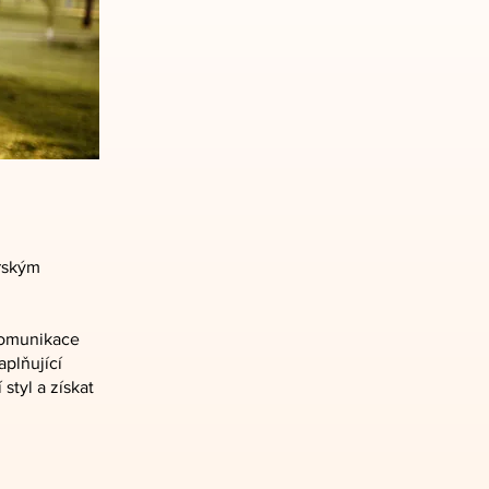
erským
 komunikace
plňující
styl a získat