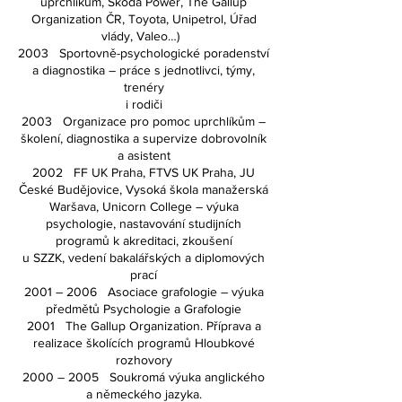
uprchlíkům, Škoda Power, The Gallup
Organization ČR, Toyota, Unipetrol, Úřad
vlády, Valeo…)
2003 Sportovně-psychologické poradenství
a diagnostika – práce s jednotlivci, týmy,
trenéry
i rodiči
2003 Organizace pro pomoc uprchlíkům –
školení, diagnostika a supervize dobrovolník
a asistent
2002 FF UK Praha, FTVS UK Praha, JU
České Budějovice, Vysoká škola manažerská
Waršava, Unicorn College – výuka
psychologie, nastavování studijních
programů k akreditaci, zkoušení
u SZZK, vedení bakalářských a diplomových
prací
2001 – 2006 Asociace grafologie – výuka
předmětů Psychologie a Grafologie
2001 The Gallup Organization. Příprava a
realizace školících programů Hloubkové
rozhovory
2000 – 2005 Soukromá výuka anglického
a německého jazyka.