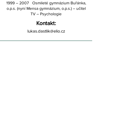
1999 – 2007 Osmileté gymnázium Buřánka,
o.p.s. (nyní Mensa gymnázium, o.p.s.) – učitel
TV – Psychologie
Kontakt:
lukas.dastlik@elio.cz
ELIO, Z.S.
Vršovické náměstí 111/2
101 00 Praha 10 - Vršovice
IČ:
27038289
Číslo účtu: 1972040319/0800
info@elio.cz
+420 773 125 255
SLEDUJTE NÁS