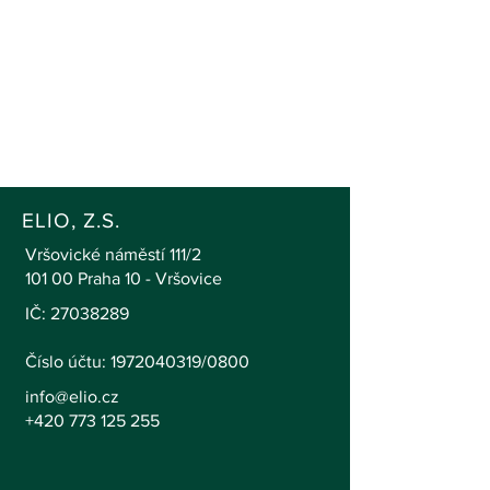
ELIO, Z.S.
Vršovické náměstí 111/2
101 00 Praha 10 - Vršovice
IČ:
27038289
Číslo účtu: 1972040319/0800
info@elio.cz
+420 773 125 255