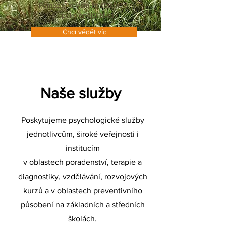
Pomůžeme Vám žít šťastnější
a spokojenější život.
Chci vědět víc
Naše služby
Poskytujeme psychologické služby
jednotlivcům, široké veřejnosti i
institucím
v oblastech poradenství, terapie a
diagnostiky, vzdělávání, rozvojových
kurzů a v oblastech preventivního
působení na základních a středních
školách.