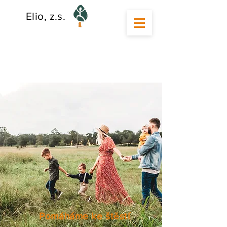
Elio, z.s.
Pomáháme ke štěstí