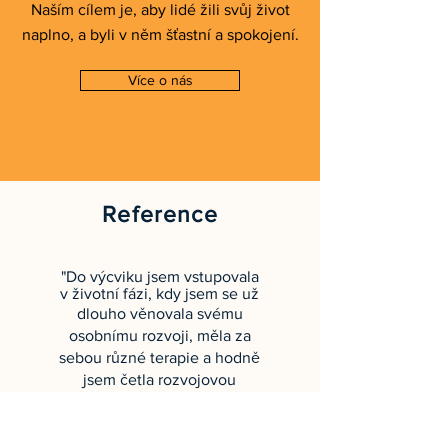
Naším cílem je, aby lidé žili svůj život
naplno, a byli v něm šťastní a spokojení.
Více o nás
Reference
"Do výcviku jsem vstupovala
v životní fázi, kdy jsem se už
dlouho věnovala svému
osobnímu rozvoji, měla za
sebou různé terapie a hodně
jsem četla rozvojovou
literaturu. Na výcviku nejvíc
oceňuji, že do mého
osobního rozvoje vnese vždy