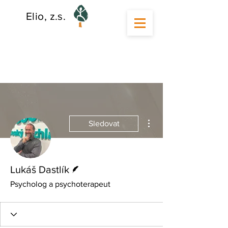
Elio, z.s.
Další akce
Sledovat
Spisovatel
Lukáš Dastlík
Psycholog a psychoterapeut