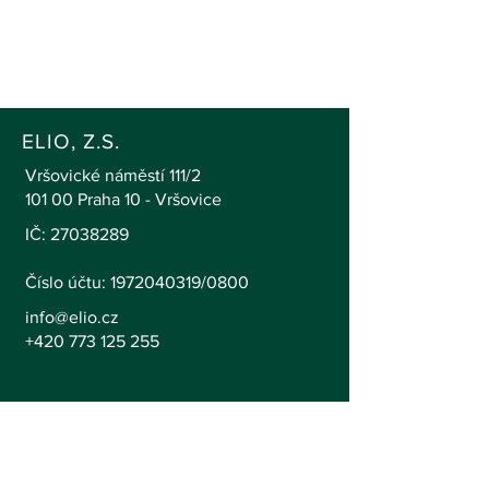
ELIO, Z.S.
Vršovické náměstí 111/2
101 00 Praha 10 - Vršovice
IČ:
27038289
Číslo účtu: 1972040319/0800
info@elio.cz
+420 773 125 255
SLEDUJTE NÁS