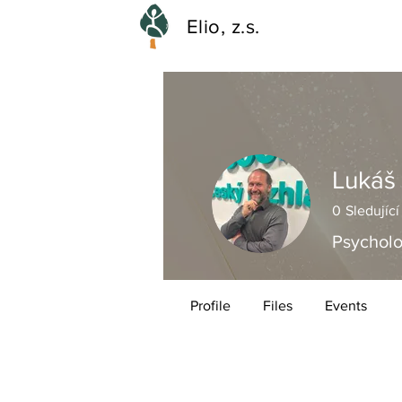
Elio, z.s.
Lukáš 
0
Sledující
Psycholo
Profile
Files
Events