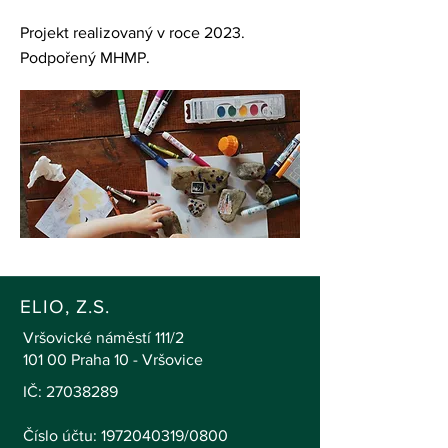
Projekt realizovaný v roce 2023.
Podpořený MHMP.
ELIO, Z.S.
Vršovické náměstí 111/2
101 00 Praha 10 - Vršovice
IČ:
27038289
Číslo účtu: 1972040319/0800